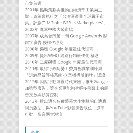
市集首選
2001年 協助策劃與推動由經濟部工業局主
辦，資策會執行之「台灣區產業全球電子市
集」計劃(TIMGlobe B2B e-Marketplaces)。
2002年 進軍中國大陸市場
2007年 成為台灣第一間 Google Adwords 關
鍵字廣告 授權代理商
2008年 榮獲 Google 年度最佳代理商
2009年 提出WMO 網路行銷最佳化 概念
2010年 二度榮獲 Google 年度最佳代理商
2011年 取得行政院勞工委員會職業訓練局
「訓練品質評核系統-企業機構版銅牌」認證
2012年 因應行動裝置時代來臨，推出Google
加強型廣告，讓企業更能夠掌握多螢幕上的廣
告投放與預算控制
2013年 推出適合各種螢幕大小瀏覽的自適應
網頁版型，與YouTube影音廣告版位，抓準
行動、影音兩大潮流
台北