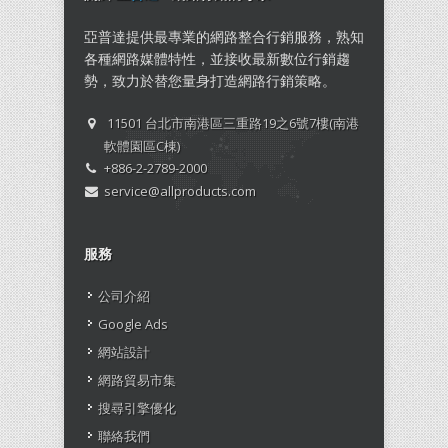
亞普達提供最專業的網路整合行銷服務，熟知
各種網路媒體特性，並接收最新數位行銷趨
勢，致力於替您量身打造網路行銷策略。
11501 台北市南港區三重路19之6號7樓(南港
軟體園區C棟)
+886-2-2789-2000
service@allproducts.com
服務
公司介紹
Google Ads
網站設計
網路貿易市集
搜尋引擎優化
聯絡我們