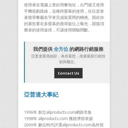
使用者在電腦上查好用餐地址，出門後又使用
手機規劃路線，這種跨螢幕的使用，往往是靠
著搜尋餐廳名字來完成裝置間的轉換。因此你
的廣告要在多螢幕的搜尋版位上曝光，跟隨消
費者的使用途徑，不讓使用體驗間斷。
我們提供
全方位
的網路行銷服務
亞普達重視細節，為你著想，推廣最新行銷技
術與概念。
Contact Us
亞普達大事紀
1996年 創立allproducts.com網路市集
1998年 allproducts.com 獲經濟部表揚
2000年 數位時代評選allproducts.com為外貿